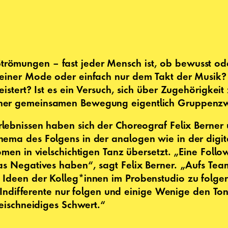
ömungen – fast jeder Mensch ist, ob bewusst oder
, einer Mode oder einfach nur dem Takt der Musi
istert? Ist es ein Versuch, sich über Zugehörigkeit
iner gemeinsamen Bewegung eigentlich Gruppen
rlebnissen haben sich der Choreograf Felix Berne
hema des Folgens in der analogen wie in der digi
omen in vielschichtigen Tanz übersetzt. „Eine Follo
s Negatives haben“, sagt Felix Berner. „Aufs Team
 Ideen der Kolleg*innen im Probenstudio zu folge
le Indifferente nur folgen und einige Wenige den T
weischneidiges Schwert.“