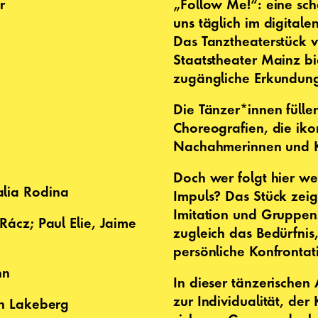
r
„Follow Me!“: eine sc
uns täglich im digital
Das Tanztheaterstück 
Staatstheater Mainz bi
zugängliche Erkundun
Die Tänzer*innen fülle
Choreografien, die ikon
Nachahmerinnen und K
Doch wer folgt hier we
alia Rodina
Impuls? Das Stück zeig
Imitation und Gruppen
Rácz; Paul Elie, Jaime
zugleich das Bedürfnis
persönliche Konfronta
nn
In dieser tänzerische
zur Individualität, de
nn Lakeberg